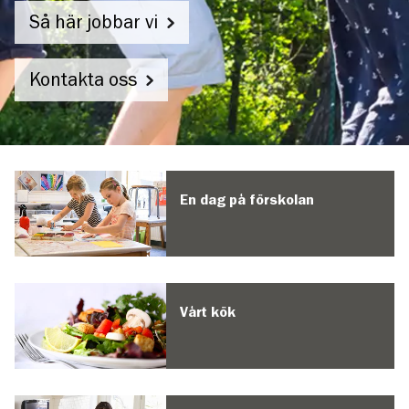
Så här jobbar vi
Kontakta oss
Vendelsögårds
förskola
En dag på förskolan
Vårt kök